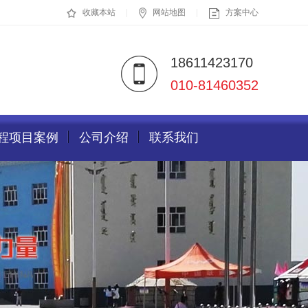
收藏本站
网站地图
方案中心
18611423170
010-81460352
程项目案例
公司介绍
联系我们