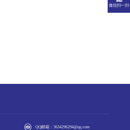
微信扫一扫
中心
工程项目案例
公司介绍
QQ邮箱：3634296294@qq.com