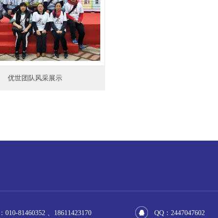
优世团队风采展示
网球场建设
羽毛球场建设
塑胶跑道
产品
0-81460352 、18611423170
QQ：2447047602